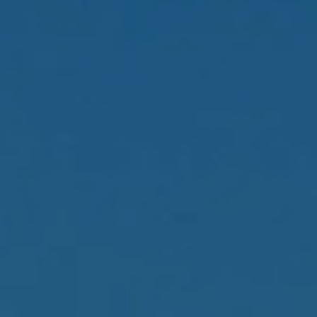
 Locorotondo
rno