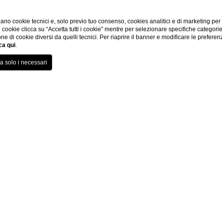
ano cookie tecnici e, solo previo tuo consenso, cookies analitici e di marketing per
di cookie clicca su “Accetta tutti i cookie” mentre per selezionare specifiche categori
one di cookie diversi da quelli tecnici. Per riaprire il banner e modificare le preferen
ca qui
.
Home
nze eco-chic in 