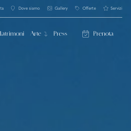
Ita
Dove siamo
Gallery
Offerte
Servizi
a
g
atrimoni
Arte
Press
Prenota
Ritorni 2026
ese