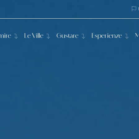
it
en
mire
Le Ville
Gustare
Esperienze
M
amere nei Trulli
Villa Leonardo
L'orto di Leonardo
Padel
re nella Piccola Masseria
Villa Aurelia
Corso di cucina pugliese
Yoga
e di Casa Rosalba
Corso di cucina pugli
e Leonardo in Cantina
Itinerari in bici
lo Suite Rosmarino
Visita la Valle d'Itria
Massaggi
Gita in barca
Passeggiata a cavallo