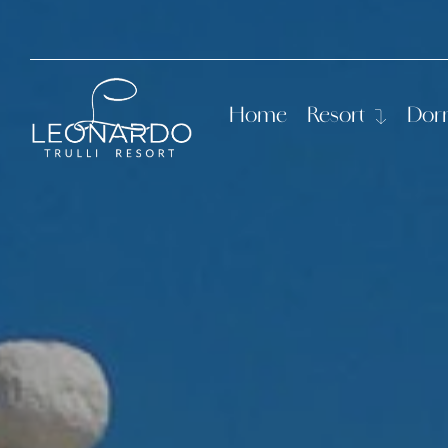
Home
Resort
Dor
Storia
Le C
Servizi
Came
Suit
Suit
Trul