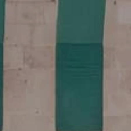
 Locorotondo
rno