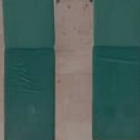
Vitigni e cantine di
Ceramisti per un gio