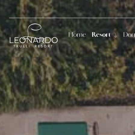
Home
Resort
Dor
Storia
Le C
Servizi
Came
Suit
Suit
Trul