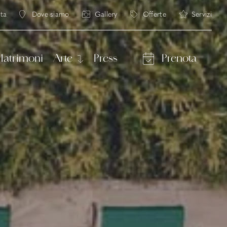
Ita
Dove siamo
Gallery
Offerte
Servizi
a
g
atrimoni
Arte
Press
Prenota
Ritorni 2026
iese