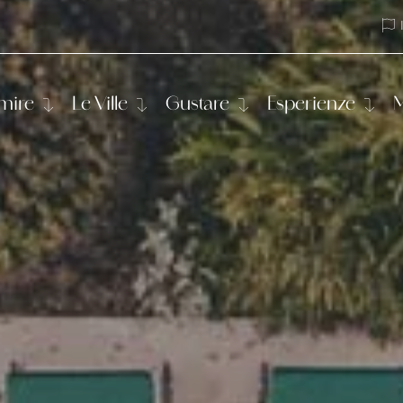
it
en
mire
Le Ville
Gustare
Esperienze
M
amere nei Trulli
Villa Leonardo
L'orto di Leonardo
Padel
re nella Piccola Masseria
Villa Aurelia
Corso di cucina pugliese
Yoga
e di Casa Rosalba
Corso di cucina pugl
e Leonardo in Cantina
Itinerari in bici
lo Suite Rosmarino
Visita la Valle d'Itria
Massaggi
Gita in barca
Passeggiata a cavallo