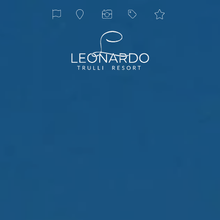
ita
eng