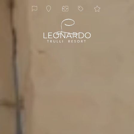
ita
eng