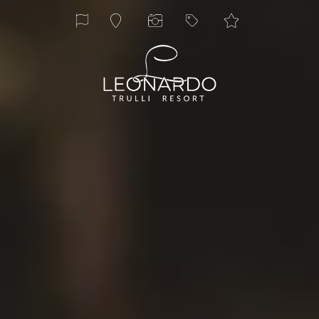
ita
eng